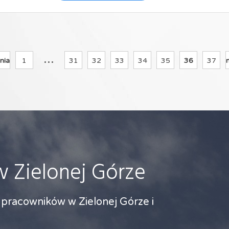
...
nia
1
31
32
33
34
35
36
37
w Zielonej Górze
a pracowników w Zielonej Górze i