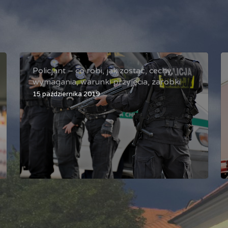
Policjant – co robi, jak zostać, cechy,
wymagania, warunki przyjęcia, zarobki
15 października 2019