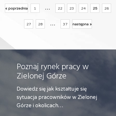
...
« poprzednia
1
22
23
24
25
26
...
27
28
37
następna »
Poznaj rynek pracy w
Zielonej Górze
Dowiedz się jak kształtuje się
sytuacja pracowników w Zielonej
Górze i okolicach…