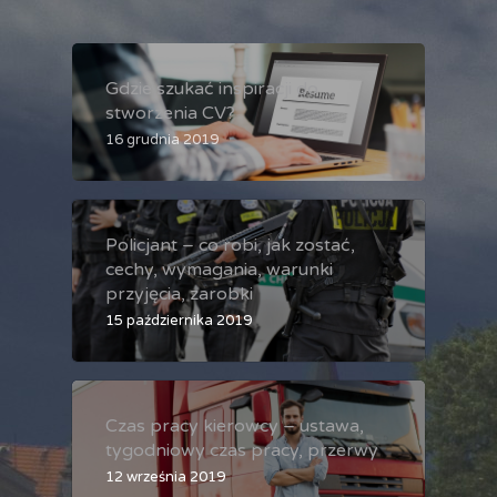
Gdzie szukać inspiracji do
stworzenia CV?
16 grudnia 2019
Policjant – co robi, jak zostać,
cechy, wymagania, warunki
przyjęcia, zarobki
15 października 2019
Czas pracy kierowcy – ustawa,
tygodniowy czas pracy, przerwy
12 września 2019