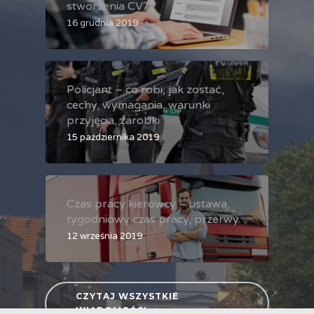
stworzenia CV?
16 grudnia 2019
Policjant – co robi, jak zostać,
cechy, wymagania, warunki
przyjęcia, zarobki
15 października 2019
Czas pracy kierowcy – ustawa,
tygodniowy czas pracy, przerwy
12 września 2019
CZYTAJ WSZYSTKIE
WIADOMOŚCI