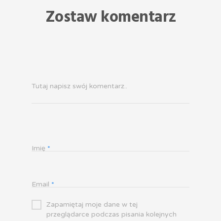
Zostaw komentarz
Tutaj napisz swój komentarz..
Imię
*
Email
*
Zapamiętaj moje dane w tej
przeglądarce podczas pisania kolejnych