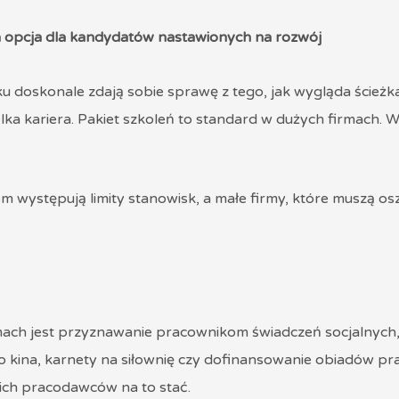
na opcja dla kandydatów nastawionych na rozwój
ku doskonale zdają sobie sprawę z tego, jak wygląda ścieżk
lka kariera. Pakiet szkoleń to standard w dużych firmach. W
 występują limity stanowisk, a małe firmy, które muszą os
ch jest przyznawanie pracownikom świadczeń socjalnych, 
do kina, karnety na siłownię czy dofinansowanie obiadów p
kich pracodawców na to stać.